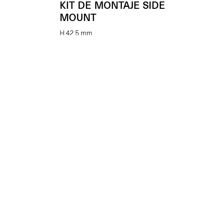
KIT DE MONTAJE SIDE
MOUNT
H 42,5 mm
(Unid.)
€
22.00
Enhancing beauty