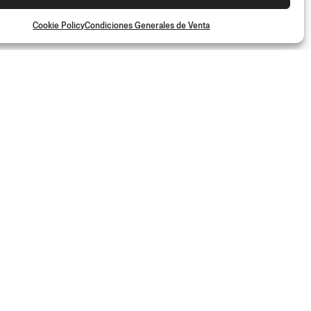
Cookie Policy
Condiciones Generales de Venta
dad Rizoma y accede a contenidos exclusivos y ofertas especiales!