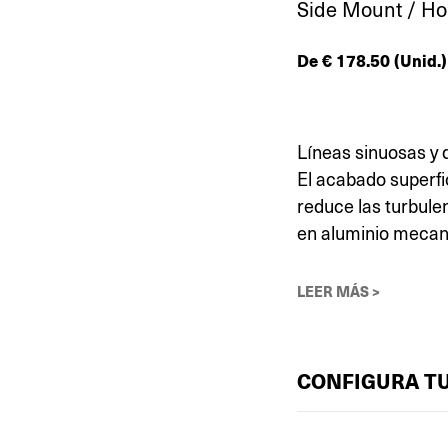
Side Mount / H
De
€
178.50
(Unid.)
Líneas sinuosas y 
El acabado superfic
reduce las turbule
en aluminio mecaniz
LEER MÁS >
CONFIGURA T