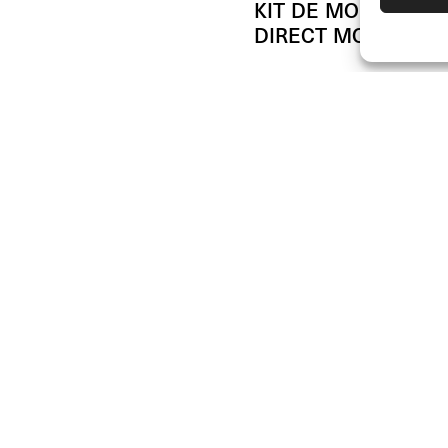
KIT DE MONTAJE
DIRECT MOUNT
(Unid.)
€
14.00
JOIN US
DISTRIBUIDORES
SOPORTE Y FAQ
¡Únete a la comuni