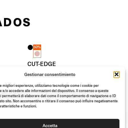
ADOS
50%
CUT-EDGE
Gestionar consentimiento
End Mount
le migliori esperienze, utilizziamo tecnologie come i cookie per
(Unid.)
- 50%
€
219.00
e/o accedere alle informazioni del dispositivo. Il consenso a queste
i permetterà di elaborare dati come il comportamento di navigazione o ID
De
(Unid.)
€
109.50
sto sito. Non acconsentire o ritirare il consenso può influire negativamente
ratteristiche e funzioni.
Accetta