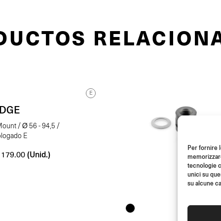
DUCTOS RELACION
E
EDGE
ount / Ø 56 - 94,5 /
logado E
Per fornire 
(Unid.)
179.00
memorizzare 
tecnologie c
unici su que
su alcune ca