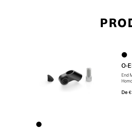
PRO
O-
End M
Homo
De
€