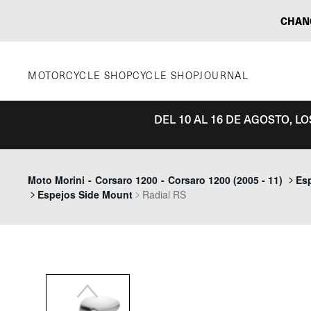
Saltar
CHAN
al
contenido
MOTORCYCLE SHOP
CYCLE SHOP
JOURNAL
DEL 10 AL 16 DE AGOSTO, L
Previous
Moto Morini
-
Corsaro 1200
-
Corsaro 1200 (2005 - 11)
Es
Espejos Side Mount
Radial RS