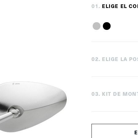
0
1
.
ELIGE EL C
0
2
.
ELIGE LA PO
0
3
.
KIT DE MON