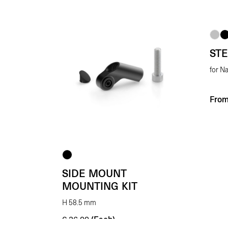
ST
for N
Fro
SIDE MOUNT
MOUNTING KIT
H 58.5 mm
(Each)
€
26.00