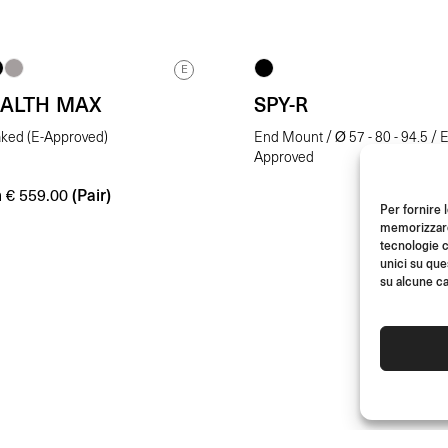
E
EALTH MAX
SPY-R
aked (E-Approved)
End Mount / Ø 57 - 80 - 94.5 / E
Approved
m
(Pair)
€
559.00
Per fornire 
memorizzare 
tecnologie c
unici su que
su alcune ca