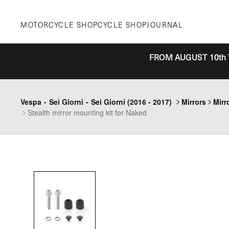
Skip
to
MOTORCYCLE SHOP
CYCLE SHOP
JOURNAL
content
FROM AUGUST 10th 
Vespa
-
Sei Giorni
-
Sei Giorni (2016 - 2017)
Mirrors
Mirr
Stealth mirror mounting kit for Naked