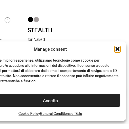
E
STEALTH
-
for Naked
Manage consent
From
(Pair)
€
449.00
le migliori esperienze, utilizziamo tecnologie come i cookie per
e/o accedere alle informazioni del dispositivo. Il consenso a queste
i permetterà di elaborare dati come il comportamento di navigazione o ID
sto sito. Non acconsentire o ritirare il consenso può influire negativamente
ratteristiche e funzioni.
Accetta
Cookie Policy
General Conditions of Sale