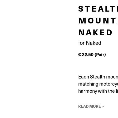
STEALT
MOUNTI
NAKED
for Naked
€
22.50
(Pair)
Each Stealth mounti
matching motorcycl
harmony with the li
READ MORE >