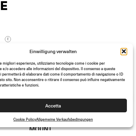
E
E
Einwilligung verwalten
le migliori esperienze, utilizziamo tecnologie come i cookie per
e/o accedere alle informazioni del dispositivo. Il consenso a queste
i permetterà di elaborare dati come il comportamento di navigazione o ID
sto sito. Non acconsentire o ritirare il consenso può influire negativamente
ratteristiche e funzioni.
Accetta
MONTAGESATZ DIRECT
Cookie Policy
Allgemeine Verkaufsbedingungen
MOUNT