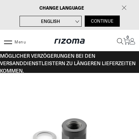
Zum
CHANGE LANGUAGE
Inhalt
springen
ENGLISH
CONTINUE
FRANÇAIS
0
ITALIANO
Menu
VOM 10. BIS 16. AUGUST KANN ES AUFGRUND
ESPAÑOL
MÖGLICHER VERZÖGERUNGEN BEI DEN
VERSANDDIENSTLEISTERN ZU LÄNGEREN LIEFERZEITEN
KOMMEN.