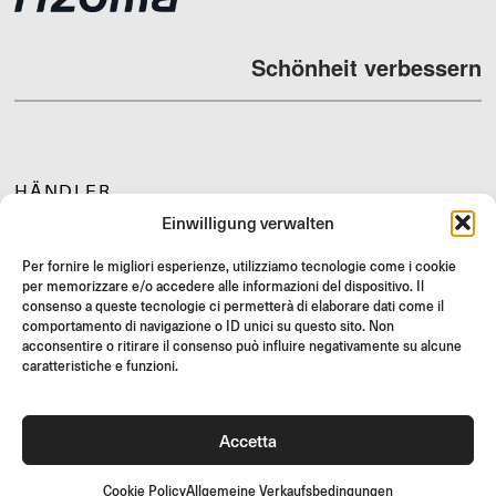
Schönheit verbessern
HÄNDLER
Einwilligung verwalten
SUPPORT & FAQ
RÜCKGABE
Per fornire le migliori esperienze, utilizziamo tecnologie come i cookie
per memorizzare e/o accedere alle informazioni del dispositivo. Il
MONTAGEANLEITUNG
consenso a queste tecnologie ci permetterà di elaborare dati come il
GIFT CARD
comportamento di navigazione o ID unici su questo sito. Non
acconsentire o ritirare il consenso può influire negativamente su alcune
LIMITIERTE ANGEBOTE
caratteristiche e funzioni.
JOIN US
Werde Teil der Rizoma-Community und erhalte Zugang zu
Accetta
exklusiven Inhalten und Sonderangeboten!
Registrieren
Cookie Policy
Allgemeine Verkaufsbedingungen