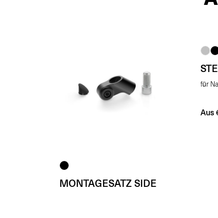
ST
für N
Aus
MONTAGESATZ SIDE
MOUNT
H 42,5 mm