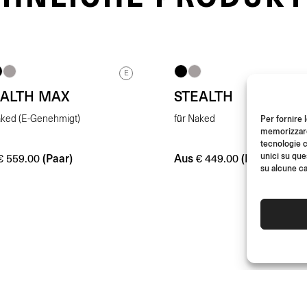
E
EALTH MAX
STEALTH
Per fornire 
aked (E-Genehmigt)
für Naked
memorizzare 
tecnologie c
unici su que
(Paar)
Aus
(Paar)
€
559.00
€
449.00
su alcune ca