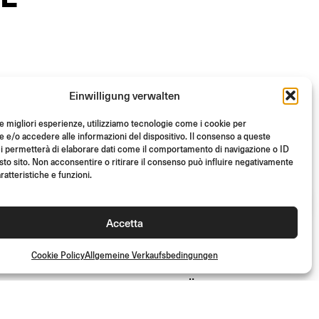
Einwilligung verwalten
le migliori esperienze, utilizziamo tecnologie come i cookie per
e/o accedere alle informazioni del dispositivo. Il consenso a queste
i permetterà di elaborare dati come il comportamento di navigazione o ID
sto sito. Non acconsentire o ritirare il consenso può influire negativamente
ratteristiche e funzioni.
Accetta
Cookie Policy
Allgemeine Verkaufsbedingungen
STEALTH-SPIEGEL-
MONTAGESATZ FÜR
NAKED