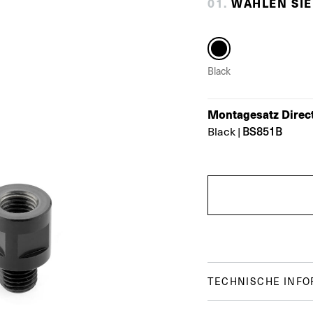
0
1
.
WÄHLEN SIE
Black
Montagesatz Direc
BS851B
Black
|
TECHNISCHE INF