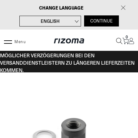
Zum
CHANGE LANGUAGE
Inhalt
springen
ENGLISH
CONTINUE
FRANÇAIS
0
ITALIANO
Menu
VOM 10. BIS 16. AUGUST KANN ES AUFGRUND
ESPAÑOL
MÖGLICHER VERZÖGERUNGEN BEI DEN
VERSANDDIENSTLEISTERN ZU LÄNGEREN LIEFERZEITEN
KOMMEN.