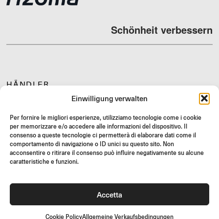
Schönheit verbessern
HÄNDLER
Einwilligung verwalten
SUPPORT & FAQ
RÜCKGABE
Per fornire le migliori esperienze, utilizziamo tecnologie come i cookie
per memorizzare e/o accedere alle informazioni del dispositivo. Il
MONTAGEANLEITUNG
consenso a queste tecnologie ci permetterà di elaborare dati come il
GIFT CARD
comportamento di navigazione o ID unici su questo sito. Non
acconsentire o ritirare il consenso può influire negativamente su alcune
LIMITIERTE ANGEBOTE
caratteristiche e funzioni.
JOIN US
Werde Teil der Rizoma-Community und erhalte Zugang zu
Accetta
exklusiven Inhalten und Sonderangeboten!
Registrieren
Cookie Policy
Allgemeine Verkaufsbedingungen