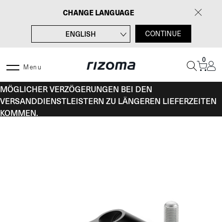
Zum
CHANGE LANGUAGE
Inhalt
springen
ENGLISH
CONTINUE
FRANÇAIS
0
ITALIANO
Menu
VOM 10. BIS 16. AUGUST KANN ES AUFGRUND
ESPAÑOL
MÖGLICHER VERZÖGERUNGEN BEI DEN
VERSANDDIENSTLEISTERN ZU LÄNGEREN LIEFERZEITEN
KOMMEN.