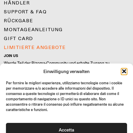
HÄNDLER
SUPPORT & FAQ
RÜCKGABE
MONTAGEANLEITUNG
GIFT CARD
LIMITIERTE ANGEBOTE
JOIN US
Werde Teil der Rizoma-Community und erhalte Zugang zu
exklusiven Inhalten und Sonderangeboten!
Einwilligung verwalten
Registrieren
Per fornire le migliori esperienze, utilizziamo tecnologie come i cookie
per memorizzare e/o accedere alle informazioni del dispositivo. Il
consenso a queste tecnologie ci permetterà di elaborare dati come il
comportamento di navigazione o ID unici su questo sito. Non
acconsentire o ritirare il consenso può influire negativamente su alcune
caratteristiche e funzioni.
Allgemeine Verkaufsbedingungen
Qualitätsrichtlinie
Cookie Policy
Datenschutzrichtlinie
Accetta
©2026 Rizoma Srl - Alle Rechte vorbehalten | PI