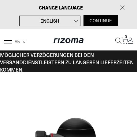
Zum
CHANGE LANGUAGE
Inhalt
springen
ENGLISH
CONTINUE
FRANÇAIS
0
ITALIANO
Menu
VOM 10. BIS 16. AUGUST KANN ES AUFGRUND
ESPAÑOL
MÖGLICHER VERZÖGERUNGEN BEI DEN
VERSANDDIENSTLEISTERN ZU LÄNGEREN LIEFERZEITEN
KOMMEN.