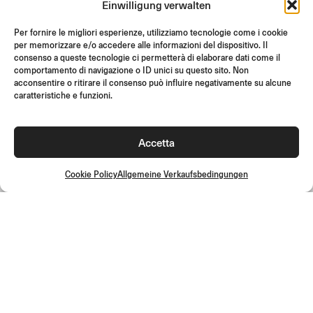
Einwilligung verwalten
SUPPORT & FAQ
RÜCKGABE
Per fornire le migliori esperienze, utilizziamo tecnologie come i cookie
per memorizzare e/o accedere alle informazioni del dispositivo. Il
MONTAGEANLEITUNG
consenso a queste tecnologie ci permetterà di elaborare dati come il
comportamento di navigazione o ID unici su questo sito. Non
GIFT CARD
acconsentire o ritirare il consenso può influire negativamente su alcune
LIMITIERTE ANGEBOTE
caratteristiche e funzioni.
JOIN US
Werde Teil der Rizoma-Community und erhalte Zugang zu
Accetta
exklusiven Inhalten und Sonderangeboten!
Registrieren
Cookie Policy
Allgemeine Verkaufsbedingungen
Allgemeine Verkaufsbedingungen
Qualitätsrichtlinie
Cookie Policy
Datenschutzrichtlinie
©2026 Rizoma Srl - Alle Rechte vorbehalten | PI
02595720125