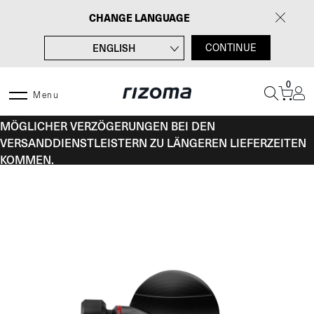
Zum
CHANGE LANGUAGE
Inhalt
springen
ENGLISH
CONTINUE
FRANÇAIS
0
ITALIANO
Menu
VOM 10. BIS 16. AUGUST KANN ES AUFGRUND
ESPAÑOL
MÖGLICHER VERZÖGERUNGEN BEI DEN
VERSANDDIENSTLEISTERN ZU LÄNGEREN LIEFERZEITEN
KOMMEN.