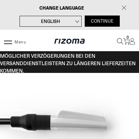
Zum
CHANGE LANGUAGE
Inhalt
springen
ENGLISH
CONTINUE
FRANÇAIS
0
ITALIANO
Menu
VOM 10. BIS 16. AUGUST KANN ES AUFGRUND
ESPAÑOL
MÖGLICHER VERZÖGERUNGEN BEI DEN
VERSANDDIENSTLEISTERN ZU LÄNGEREN LIEFERZEITEN
KOMMEN.