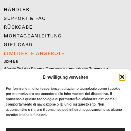
HÄNDLER
SUPPORT & FAQ
RÜCKGABE
MONTAGEANLEITUNG
GIFT CARD
LIMITIERTE ANGEBOTE
JOIN US
Werde Teil der Rizoma-Community und erhalte Zugang zu
exklusiven Inhalten und Sonderangeboten!
Einwilligung verwalten
Registrieren
Per fornire le migliori esperienze, utilizziamo tecnologie come i cookie
per memorizzare e/o accedere alle informazioni del dispositivo. Il
consenso a queste tecnologie ci permetterà di elaborare dati come il
comportamento di navigazione o ID unici su questo sito. Non
acconsentire o ritirare il consenso può influire negativamente su alcune
caratteristiche e funzioni.
Allgemeine Verkaufsbedingungen
Qualitätsrichtlinie
Cookie Policy
Datenschutzrichtlinie